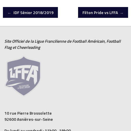
Post
←
IDF Sénior 2018/2019
Filton Pride vs LFFA
→
navigation
Site Officiel de la Ligue Francilienne de
Football Américain
,
Football
Flag
et
Cheerleading
10 rue Pierre Brossolette
92600 Asnières-sur-Seine
Du lundi au vendredi : 11h00–19h00