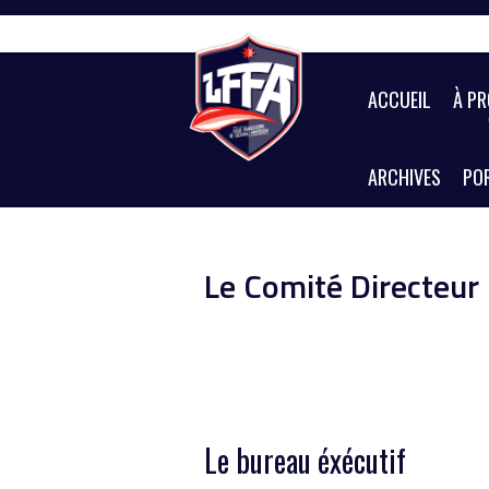
Skip
to
content
ACCUEIL
À P
ARCHIVES
POR
Le Comité Directeur
Le bureau éxécutif