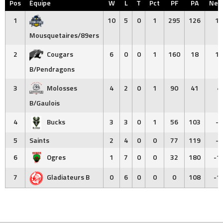
Pos
Équipe
W
L
T
Pct
PF
PA
Net 
1
10
5
0
1
295
126
16
Mousquetaires/89ers
2
Cougars
6
0
0
1
160
18
14
B/Pendragons
3
Molosses
4
2
0
1
90
41
4
B/Gaulois
4
Bucks
3
3
0
1
56
103
-4
5
Saints
2
4
0
0
77
119
-4
6
Ogres
1
7
0
0
32
180
-1
7
Gladiateurs B
0
6
0
0
0
108
-1