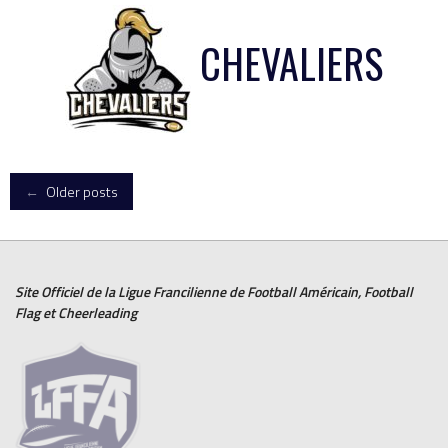
CHEVALIERS
Posts
←
Older posts
navigation
Site Officiel de la Ligue Francilienne de
Football Américain
,
Football
Flag
et
Cheerleading