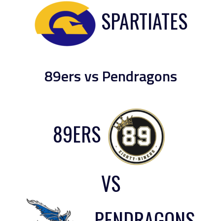
SPARTIATES
89ers vs Pendragons
89ERS
VS
PENDRAGONS