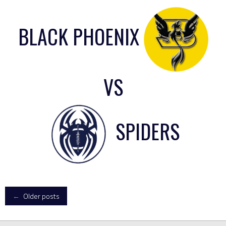
BLACK PHOENIX
VS
SPIDERS
Posts
←
Older posts