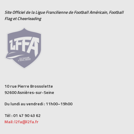
navigation
Site Officiel de la Ligue Francilienne de
Football Américain
,
Football
Flag
et
Cheerleading
10 rue Pierre Brossolette
92600 Asnières-sur-Seine
Du lundi au vendredi : 11h00–19h00
Tél : 01 47 90 43 62
Mail: l2fa@l2fa.fr