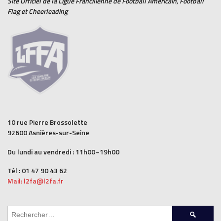
Site Officiel de la Ligue Francilienne de
Football Américain
,
Football
Flag
et
Cheerleading
10 rue Pierre Brossolette
92600 Asnières-sur-Seine
Du lundi au vendredi : 11h00–19h00
Tél : 01 47 90 43 62
Mail: l2fa@l2fa.fr
Rechercher :