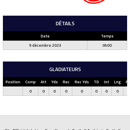
DÉTAILS
Date
Temps
9 décembre 2023
0h00
GLADIATEURS
Position
Comp
Att
Yds
Rec
Rec Yds
TD
Int
Lng
F
0
0
0
0
0
0
0
0