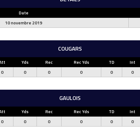
Date
10 novembre 2019
COUGARS
Att
Yds
Rec
Rec Yds
TD
Int
0
0
0
0
0
0
GAULOIS
Att
Yds
Rec
Rec Yds
TD
Int
0
0
0
0
0
0