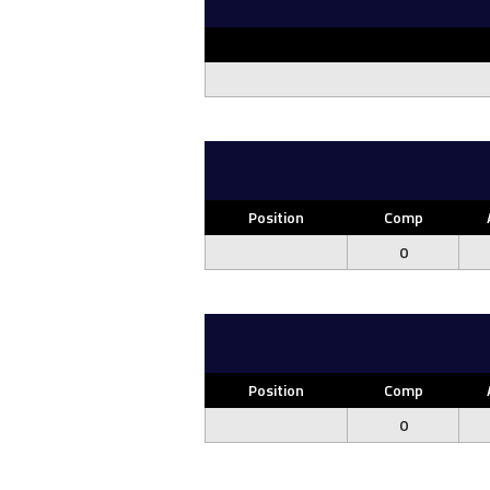
Position
Comp
0
Position
Comp
0