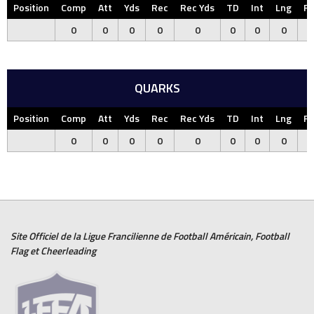
Position
Comp
Att
Yds
Rec
Rec Yds
TD
Int
Lng
F
0
0
0
0
0
0
0
0
QUARKS
Position
Comp
Att
Yds
Rec
Rec Yds
TD
Int
Lng
F
0
0
0
0
0
0
0
0
Site Officiel de la Ligue Francilienne de
Football Américain
,
Football
Flag
et
Cheerleading