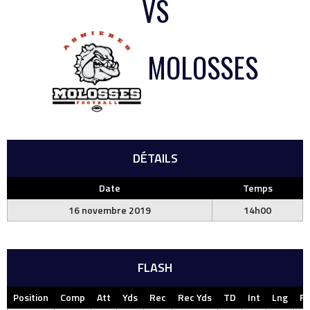
VS
MOLOSSES
DÉTAILS
Date
Temps
16 novembre 2019
14h00
FLASH
Position
Comp
Att
Yds
Rec
Rec Yds
TD
Int
Lng
F