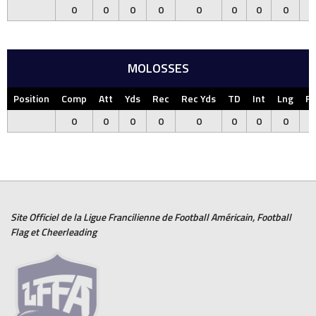
0
0
0
0
0
0
0
0
MOLOSSES
Position
Comp
Att
Yds
Rec
Rec Yds
TD
Int
Lng
F
0
0
0
0
0
0
0
0
Site Officiel de la Ligue Francilienne de
Football Américain
,
Football
Flag
et
Cheerleading