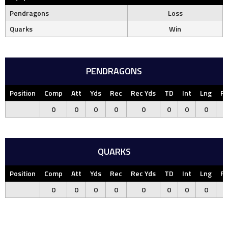
Pendragons
Loss
Quarks
Win
PENDRAGONS
Position
Comp
Att
Yds
Rec
Rec Yds
TD
Int
Lng
F
0
0
0
0
0
0
0
0
QUARKS
Position
Comp
Att
Yds
Rec
Rec Yds
TD
Int
Lng
F
0
0
0
0
0
0
0
0