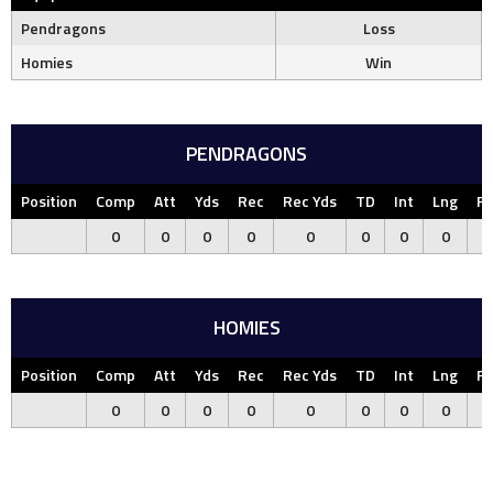
Pendragons
Loss
Homies
Win
PENDRAGONS
Position
Comp
Att
Yds
Rec
Rec Yds
TD
Int
Lng
F
0
0
0
0
0
0
0
0
HOMIES
Position
Comp
Att
Yds
Rec
Rec Yds
TD
Int
Lng
F
0
0
0
0
0
0
0
0