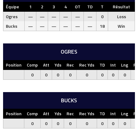
Équipe
1
2
3
4
OT
TD
T
Résultat
Ogres
—
—
—
—
—
—
0
Loss
Bucks
—
—
—
—
—
—
18
Win
OGRES
Position
Comp
Att
Yds
Rec
Rec Yds
TD
Int
Lng
F
0
0
0
0
0
0
0
0
BUCKS
Position
Comp
Att
Yds
Rec
Rec Yds
TD
Int
Lng
F
0
0
0
0
0
0
0
0