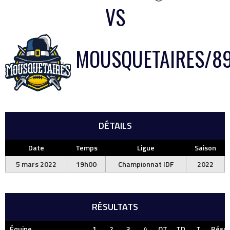
VS
MOUSQUETAIRES/8
DÉTAILS
Date
Temps
Ligue
Saison
5 mars 2022
19h00
Championnat IDF
2022
RÉSULTATS
Équipe
1
2
3
4
OT
TD
T
Résul