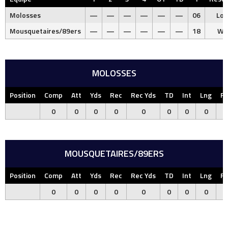
Molosses
—
—
—
—
—
—
06
Los
Mousquetaires/89ers
—
—
—
—
—
—
18
Wi
MOLOSSES
Position
Comp
Att
Yds
Rec
Rec Yds
TD
Int
Lng
F
0
0
0
0
0
0
0
0
MOUSQUETAIRES/89ERS
Position
Comp
Att
Yds
Rec
Rec Yds
TD
Int
Lng
F
0
0
0
0
0
0
0
0