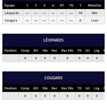
Équipe
1
2
3
4
OT
TD
T
Résultat
Léopards
—
—
—
—
—
—
18
Win
Cougars
—
—
—
—
—
—
0
Loss
LÉOPARDS
Position
Comp
Att
Yds
Rec
Rec Yds
TD
Int
Lng
F
0
0
0
0
0
0
0
0
COUGARS
Position
Comp
Att
Yds
Rec
Rec Yds
TD
Int
Lng
F
0
0
0
0
0
0
0
0