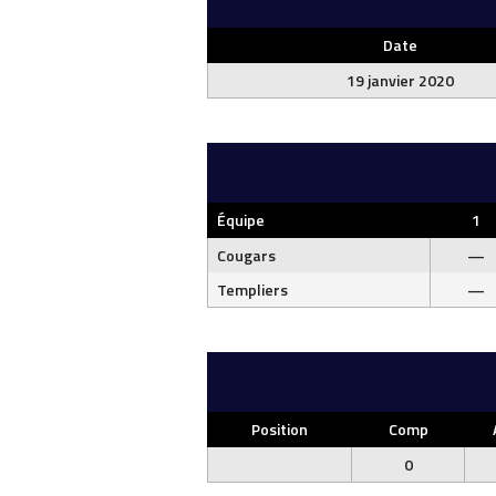
Date
19 janvier 2020
Équipe
1
Cougars
—
Templiers
—
Position
Comp
0