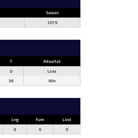
Saison
2019
T
Résultat
0
Loss
36
Win
Lng
Fum
Lost
0
0
0