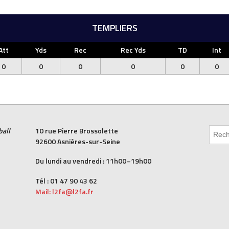
TEMPLIERS
Att
Yds
Rec
Rec Yds
TD
Int
0
0
0
0
0
0
ball
10 rue Pierre Brossolette
92600 Asnières-sur-Seine
Du lundi au vendredi : 11h00–19h00
Tél : 01 47 90 43 62
Mail: l2fa@l2fa.fr