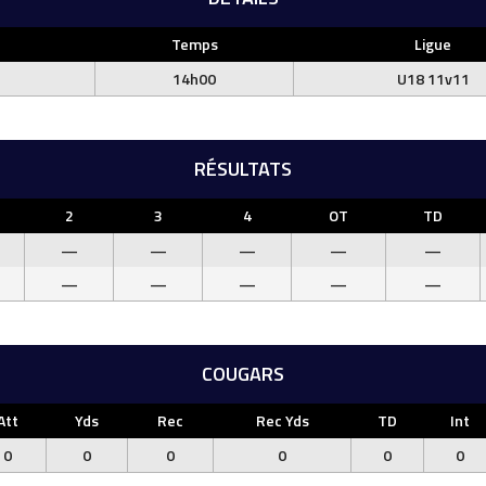
Temps
Ligue
14h00
U18 11v11
RÉSULTATS
2
3
4
OT
TD
—
—
—
—
—
—
—
—
—
—
COUGARS
Att
Yds
Rec
Rec Yds
TD
Int
0
0
0
0
0
0