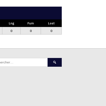
Lng
Fum
Lost
0
0
0
Rechercher :