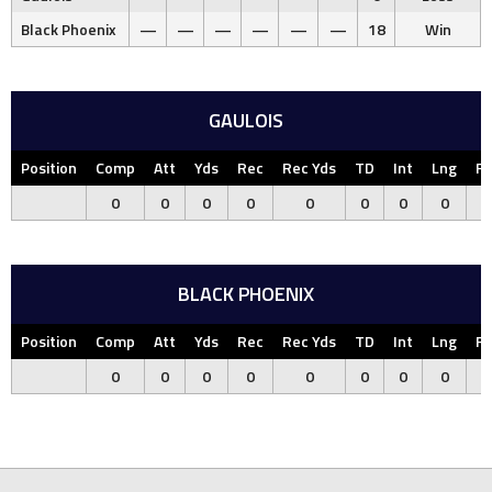
Black Phoenix
—
—
—
—
—
—
18
Win
GAULOIS
Position
Comp
Att
Yds
Rec
Rec Yds
TD
Int
Lng
F
0
0
0
0
0
0
0
0
BLACK PHOENIX
Position
Comp
Att
Yds
Rec
Rec Yds
TD
Int
Lng
F
0
0
0
0
0
0
0
0