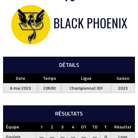
BLACK PHOENIX
DÉTAILS
Date
Temps
Ligue
Saison
6 mai 2023
20h00
Championnat IDF
2023
RÉSULTATS
Équipe
1
2
3
4
OT
TD
T
Résultat
Gaulois
—
—
—
—
—
—
0
Loss