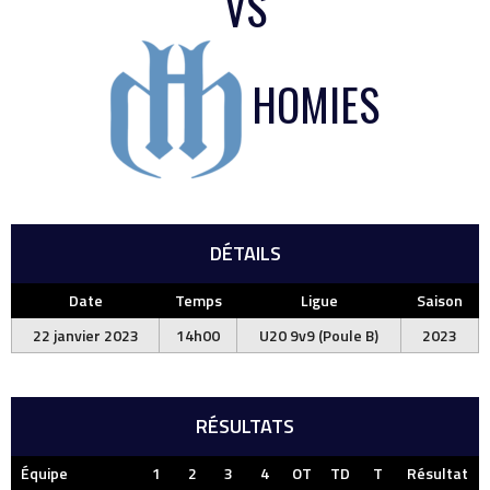
VS
HOMIES
DÉTAILS
Date
Temps
Ligue
Saison
22 janvier 2023
14h00
U20 9v9 (Poule B)
2023
RÉSULTATS
Équipe
1
2
3
4
OT
TD
T
Résultat