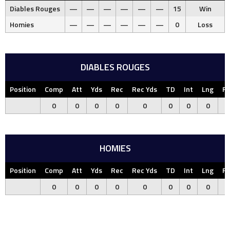
Diables Rouges
—
—
—
—
—
—
15
Win
Homies
—
—
—
—
—
—
0
Loss
DIABLES ROUGES
Position
Comp
Att
Yds
Rec
Rec Yds
TD
Int
Lng
F
0
0
0
0
0
0
0
0
HOMIES
Position
Comp
Att
Yds
Rec
Rec Yds
TD
Int
Lng
F
0
0
0
0
0
0
0
0