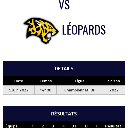
VS
LÉOPARDS
DÉTAILS
Date
Temps
Ligue
Saison
5 juin 2022
14h00
Championnat IDF
2022
RÉSULTATS
Équipe
1
2
3
4
OT
TD
T
Résultat