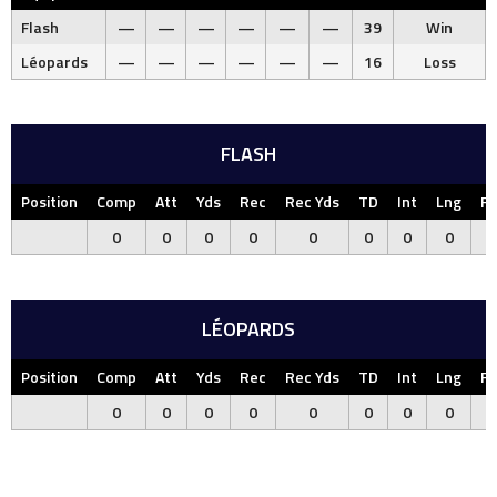
Flash
—
—
—
—
—
—
39
Win
Léopards
—
—
—
—
—
—
16
Loss
FLASH
Position
Comp
Att
Yds
Rec
Rec Yds
TD
Int
Lng
F
0
0
0
0
0
0
0
0
LÉOPARDS
Position
Comp
Att
Yds
Rec
Rec Yds
TD
Int
Lng
F
0
0
0
0
0
0
0
0