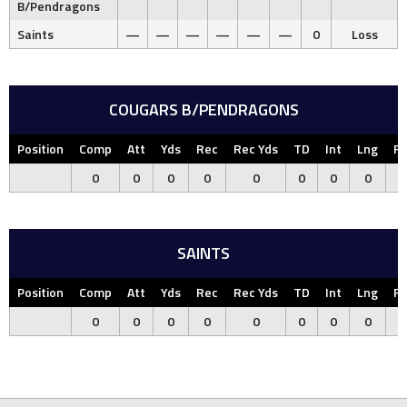
B/Pendragons
Saints
—
—
—
—
—
—
0
Loss
COUGARS B/PENDRAGONS
Position
Comp
Att
Yds
Rec
Rec Yds
TD
Int
Lng
F
0
0
0
0
0
0
0
0
SAINTS
Position
Comp
Att
Yds
Rec
Rec Yds
TD
Int
Lng
F
0
0
0
0
0
0
0
0