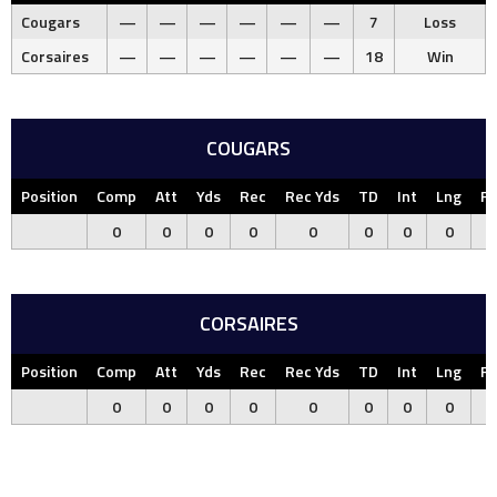
Cougars
—
—
—
—
—
—
7
Loss
Corsaires
—
—
—
—
—
—
18
Win
COUGARS
Position
Comp
Att
Yds
Rec
Rec Yds
TD
Int
Lng
F
0
0
0
0
0
0
0
0
CORSAIRES
Position
Comp
Att
Yds
Rec
Rec Yds
TD
Int
Lng
F
0
0
0
0
0
0
0
0