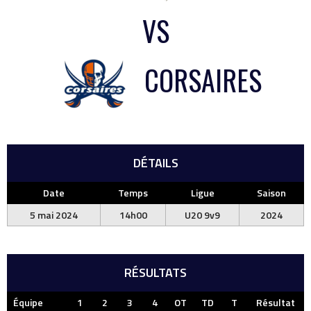
VS
CORSAIRES
DÉTAILS
Date
Temps
Ligue
Saison
5 mai 2024
14h00
U20 9v9
2024
RÉSULTATS
Équipe
1
2
3
4
OT
TD
T
Résultat