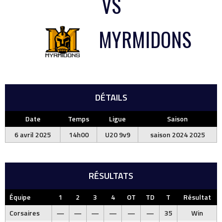
VS
MYRMIDONS
DÉTAILS
Date
Temps
Ligue
Saison
6 avril 2025
14h00
U20 9v9
saison 2024 2025
RÉSULTATS
Équipe
1
2
3
4
OT
TD
T
Résultat
Corsaires
—
—
—
—
—
—
35
Win