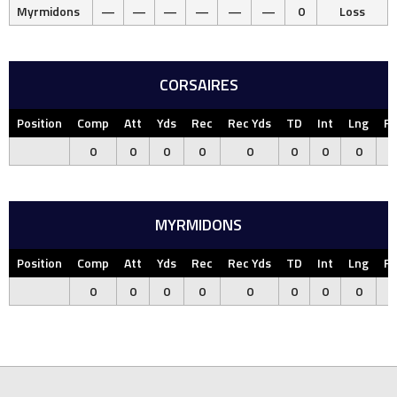
Myrmidons
—
—
—
—
—
—
0
Loss
CORSAIRES
Position
Comp
Att
Yds
Rec
Rec Yds
TD
Int
Lng
F
0
0
0
0
0
0
0
0
MYRMIDONS
Position
Comp
Att
Yds
Rec
Rec Yds
TD
Int
Lng
F
0
0
0
0
0
0
0
0