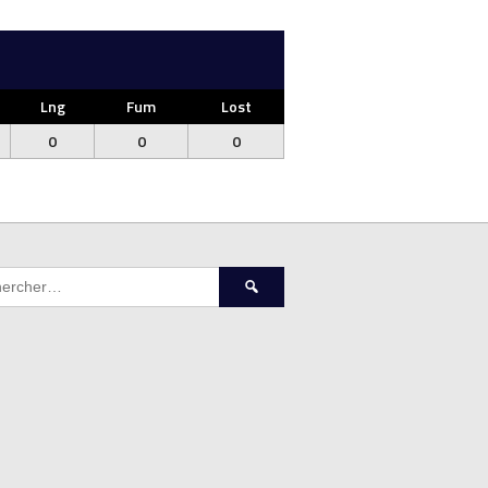
Lng
Fum
Lost
0
0
0
Rechercher :