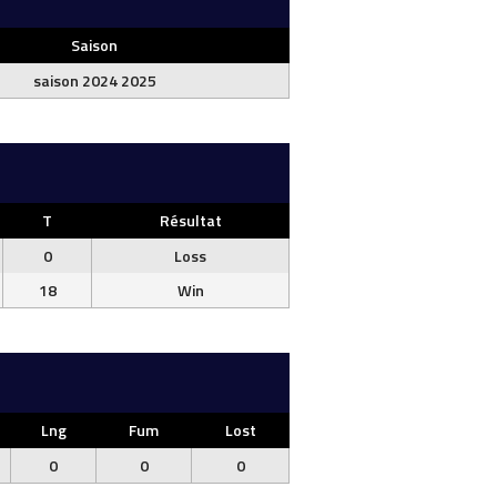
Saison
saison 2024 2025
T
Résultat
0
Loss
18
Win
Lng
Fum
Lost
0
0
0