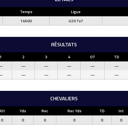
Temps
Ligue
14h00
U20 7v7
RÉSULTATS
1
2
3
4
OT
TD
—
—
—
—
—
—
—
—
—
—
—
—
CHEVALIERS
Att
Yds
Rec
Rec Yds
TD
Int
0
0
0
0
0
0