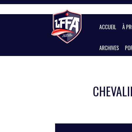
Skip
to
content
ACCUEIL
À P
ARCHIVES
POR
CHEVALI