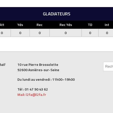
GLADIATEURS
Att
Yds
Rec
Rec Yds
TD
Int
0
0
0
0
0
0
ball
10 rue Pierre Brossolette
92600 Asnières-sur-Seine
Du lundi au vendredi : 11h00–19h00
Tél : 01 47 90 43 62
Mail: l2fa@l2fa.fr