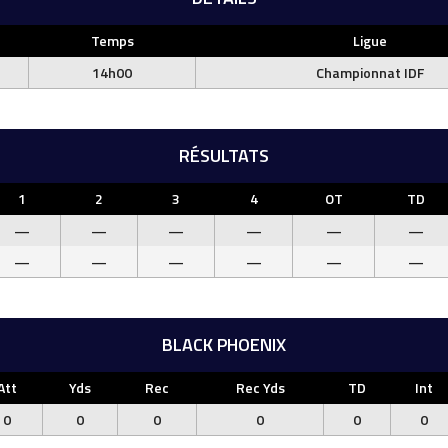
Temps
Ligue
14h00
Championnat IDF
RÉSULTATS
1
2
3
4
OT
TD
—
—
—
—
—
—
—
—
—
—
—
—
BLACK PHOENIX
Att
Yds
Rec
Rec Yds
TD
Int
0
0
0
0
0
0