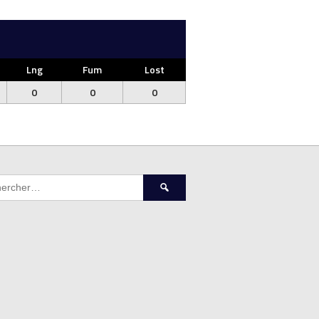
Lng
Fum
Lost
0
0
0
Rechercher :