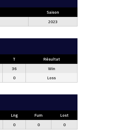
Saison
2023
T
Résultat
36
Win
0
Loss
Lng
Fum
Lost
0
0
0