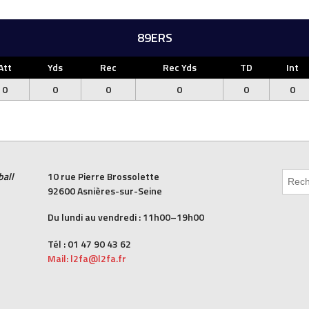
89ERS
Att
Yds
Rec
Rec Yds
TD
Int
0
0
0
0
0
0
ball
10 rue Pierre Brossolette
92600 Asnières-sur-Seine
Du lundi au vendredi : 11h00–19h00
Tél : 01 47 90 43 62
Mail: l2fa@l2fa.fr