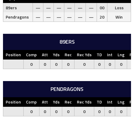
89ers
—
—
—
—
—
—
00
Loss
Pendragons
—
—
—
—
—
—
20
Win
89ERS
Position
Comp
Att
Yds
Rec
Rec Yds
TD
Int
Lng
F
0
0
0
0
0
0
0
0
PENDRAGONS
Position
Comp
Att
Yds
Rec
Rec Yds
TD
Int
Lng
F
0
0
0
0
0
0
0
0