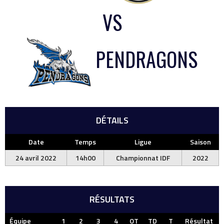
VS
PENDRAGONS
DÉTAILS
Date
Temps
Ligue
Saison
24 avril 2022
14h00
Championnat IDF
2022
RÉSULTATS
Équipe
1
2
3
4
OT
TD
T
Résultat