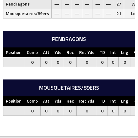
Pendragons
—
—
—
—
—
—
27
Wi
Mousquetaires/89ers
—
—
—
—
—
—
21
Los
PENDRAGONS
Position
Comp
Att
Yds
Rec
Rec Yds
TD
Int
Lng
F
0
0
0
0
0
0
0
0
MOUSQUETAIRES/89ERS
Position
Comp
Att
Yds
Rec
Rec Yds
TD
Int
Lng
F
0
0
0
0
0
0
0
0