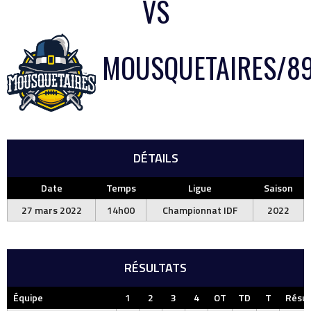
VS
MOUSQUETAIRES/8
DÉTAILS
Date
Temps
Ligue
Saison
27 mars 2022
14h00
Championnat IDF
2022
RÉSULTATS
Équipe
1
2
3
4
OT
TD
T
Résul