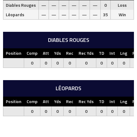
Diables Rouges
—
—
—
—
—
—
0
Loss
Léopards
—
—
—
—
—
—
35
Win
DIABLES ROUGES
Position
Comp
Att
Yds
Rec
Rec Yds
TD
Int
Lng
F
0
0
0
0
0
0
0
0
LÉOPARDS
Position
Comp
Att
Yds
Rec
Rec Yds
TD
Int
Lng
F
0
0
0
0
0
0
0
0