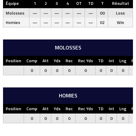
Équipe
1
2
3
4
OT
TD
T
Résultat
Molosses
—
—
—
—
—
—
00
Loss
Homies
—
—
—
—
—
—
02
Win
MOLOSSES
Position
Comp
Att
Yds
Rec
Rec Yds
TD
Int
Lng
F
0
0
0
0
0
0
0
0
HOMIES
Position
Comp
Att
Yds
Rec
Rec Yds
TD
Int
Lng
F
0
0
0
0
0
0
0
0