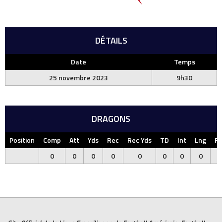
DÉTAILS
Date
Temps
25 novembre 2023
9h30
DRAGONS
Position
Comp
Att
Yds
Rec
Rec Yds
TD
Int
Lng
F
0
0
0
0
0
0
0
0