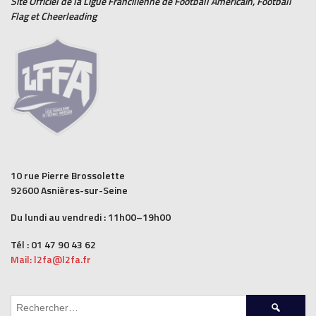
Site Officiel de la Ligue Francilienne de
Football Américain
,
Football
Flag
et
Cheerleading
10 rue Pierre Brossolette
92600 Asnières-sur-Seine
Du lundi au vendredi : 11h00–19h00
Tél : 01 47 90 43 62
Mail: l2fa@l2fa.fr
Rechercher :